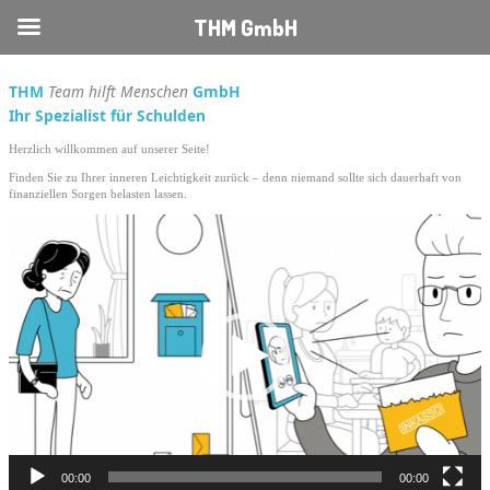
THM GmbH
THM
Team hilft Menschen
GmbH
Ihr Spezialist für Schulden
Herzlich willkommen auf unserer Seite!
Finden Sie zu Ihrer inneren Leichtigkeit zurück – denn niemand sollte sich dauerhaft von
finanziellen Sorgen belasten lassen.
Video-
Player
00:00
00:00