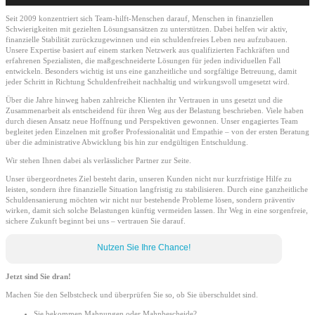
Seit 2009 konzentriert sich Team-hilft-Menschen darauf, Menschen in finanziellen
Schwierigkeiten mit gezielten Lösungsansätzen zu unterstützen. Dabei helfen wir aktiv,
finanzielle Stabilität zurückzugewinnen und ein schuldenfreies Leben neu aufzubauen.
Unsere Expertise basiert auf einem starken Netzwerk aus qualifizierten Fachkräften und
erfahrenen Spezialisten, die maßgeschneiderte Lösungen für jeden individuellen Fall
entwickeln. Besonders wichtig ist uns eine ganzheitliche und sorgfältige Betreuung, damit
jeder Schritt in Richtung Schuldenfreiheit nachhaltig und wirkungsvoll umgesetzt wird.
Über die Jahre hinweg haben zahlreiche Klienten ihr Vertrauen in uns gesetzt und die
Zusammenarbeit als entscheidend für ihren Weg aus der Belastung beschrieben. Viele haben
durch diesen Ansatz neue Hoffnung und Perspektiven gewonnen. Unser engagiertes Team
begleitet jeden Einzelnen mit großer Professionalität und Empathie – von der ersten Beratung
über die administrative Abwicklung bis hin zur endgültigen Entschuldung.
Wir stehen Ihnen dabei als verlässlicher Partner zur Seite.
Unser übergeordnetes Ziel besteht darin, unseren Kunden nicht nur kurzfristige Hilfe zu
leisten, sondern ihre finanzielle Situation langfristig zu stabilisieren. Durch eine ganzheitliche
Schuldensanierung möchten wir nicht nur bestehende Probleme lösen, sondern präventiv
wirken, damit sich solche Belastungen künftig vermeiden lassen. Ihr Weg in eine sorgenfreie,
sichere Zukunft beginnt bei uns – vertrauen Sie darauf.
Nutzen Sie Ihre Chance!
Jetzt sind Sie dran!
Machen Sie den Selbstcheck und überprüfen Sie so, ob Sie überschuldet sind.
Sie bekommen Mahnungen oder Mahnbescheide?