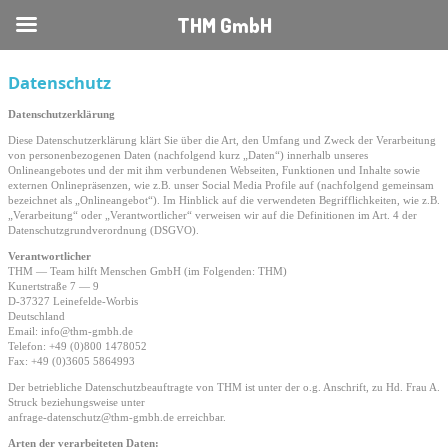
THM GmbH
Datenschutz
Datenschutzerklärung
Diese Datenschutzerklärung klärt Sie über die Art, den Umfang und Zweck der Verarbeitung
von personenbezogenen Daten (nachfolgend kurz „Daten“) innerhalb unseres
Onlineangebotes und der mit ihm verbundenen Webseiten, Funktionen und Inhalte sowie
externen Onlinepräsenzen, wie z.B. unser Social Media Profile auf (nachfolgend gemeinsam
bezeichnet als „Onlineangebot“). Im Hinblick auf die verwendeten Begrifflichkeiten, wie z.B.
„Verarbeitung“ oder „Verantwortlicher“ verweisen wir auf die Definitionen im Art. 4 der
Datenschutzgrundverordnung (DSGVO).
Verantwortlicher
THM — Team hilft Menschen GmbH (im Folgenden: THM)
Kunertstraße 7 — 9
D-37327 Leinefelde-Worbis
Deutschland
Email: info@thm-gmbh.de
Telefon: +49 (0)800 1478052
Fax: +49 (0)3605 5864993
Der betriebliche Datenschutzbeauftragte von THM ist unter der o.g. Anschrift, zu Hd. Frau A.
Struck beziehungsweise unter
anfrage-datenschutz@thm-gmbh.de erreichbar.
Arten der verarbeiteten Daten: