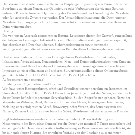
Der Versanddienstleister kann die Daten der Empfänger in pseudonymer Form, d.h. ohne
Zuordnung zu einem Nutzer, zur Optimierung oder Verbesserung der eigenen Services
nutzen, z.B. zur technischen Optimierung des Versandes und der Darstellung der Newsletter
oder für statistische Zwecke verwenden. Der Versanddienstleister nutzt die Daten unserer
Newsletter Empfänger jedoch nicht, um diese selbst anzuschreiben oder um die Daten an
Dritte weiterzugeben.
Hosting
Die von uns in Anspruch genommenen Hosting-Leistungen dienen der Zurverfügungstellung
der folgenden Leistungen: Infrastruktur- und Plattformdienstleistungen, Rechenkapazität,
Speicherplatz und Datenbankdienste, Sicherheitsleistungen sowie technische
Wartungsleistungen, die wir zum Zwecke des Betriebs dieses Onlineangebotes einsetzen.
Hierbei verarbeiten wir, bzw. unser Hostinganbieter Bestandsdaten, Kontaktdaten,
Inhaltsdaten, Vertragsdaten, Nutzungsdaten, Meta- und Kommunikationsdaten von Kunden,
Interessenten und Besuchern dieses Onlineangebotes auf Grundlage unserer berechtigten
Interessen an einer effizienten und sicheren Zurverfügungstellung dieses Onlineangebotes
gem. Art. 6 Abs. 1 lit. f DSGVO i.V.m. Art. 28 DSGVO (Abschluss
Auftragsverarbeitungsvertrag).
Erhebung von Zugriffsdaten und Logfiles
Wir, bzw. unser Hostinganbieter, erhebt auf Grundlage unserer berechtigten Interessen im
Sinne des Art. 6 Abs. 1 lit. f. DSGVO Daten über jeden Zugriff auf den Server, auf dem sich
dieser Dienst befindet (sogenannte Serverlogfiles). Zu den Zugriffsdaten gehören Name der
abgerufenen Webseite, Datei, Datum und Uhrzeit des Abrufs, übertragene Datenmenge,
Meldung über erfolgreichen Abruf, Browsertyp nebst Version, das Betriebssystem des
Nutzers, Referrer URL (die zuvor besuchte Seite), IP-Adresse und der anfragende Provider.
Logfile-Informationen werden aus Sicherheitsgründen (z.B. zur Aufklärung von
Missbrauchs- oder Betrugshandlungen) für die Dauer von maximal 7 Tagen gespeichert und
danach gelöscht. Daten, deren weitere Aufbewahrung zu Beweiszwecken erforderlich ist, sind
bis zur endgültigen Klärung des jeweiligen Vorfalls von der Löschung ausgenommen.