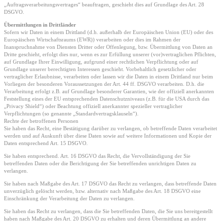
„Auftragsverarbeitungsvertrages“ beauftragen, geschieht dies auf Grundlage des Art. 28
DSGVO.
Übermittlungen in Drittländer
Sofern wir Daten in einem Drittland (d.h. außerhalb der Europäischen Union (EU) oder des
Europäischen Wirtschaftsraums (EWR)) verarbeiten oder dies im Rahmen der
Inanspruchnahme von Diensten Dritter oder Offenlegung, bzw. Übermittlung von Daten an
Dritte geschieht, erfolgt dies nur, wenn es zur Erfüllung unserer (vor)vertraglichen Pflichten,
auf Grundlage Ihrer Einwilligung, aufgrund einer rechtlichen Verpflichtung oder auf
Grundlage unserer berechtigten Interessen geschieht. Vorbehaltlich gesetzlicher oder
vertraglicher Erlaubnisse, verarbeiten oder lassen wir die Daten in einem Drittland nur beim
Vorliegen der besonderen Voraussetzungen der Art. 44 ff. DSGVO verarbeiten. D.h. die
Verarbeitung erfolgt z.B. auf Grundlage besonderer Garantien, wie der offiziell anerkannten
Feststellung eines der EU entsprechenden Datenschutzniveaus (z.B. für die USA durch das
„Privacy Shield“) oder Beachtung offiziell anerkannter spezieller vertraglicher
Verpflichtungen (so genannte „Standardvertragsklauseln“).
Rechte der betroffenen Personen
Sie haben das Recht, eine Bestätigung darüber zu verlangen, ob betreffende Daten verarbeitet
werden und auf Auskunft über diese Daten sowie auf weitere Informationen und Kopie der
Daten entsprechend Art. 15 DSGVO.
Sie haben entsprechend. Art. 16 DSGVO das Recht, die Vervollständigung der Sie
betreffenden Daten oder die Berichtigung der Sie betreffenden unrichtigen Daten zu
verlangen.
Sie haben nach Maßgabe des Art. 17 DSGVO das Recht zu verlangen, dass betreffende Daten
unverzüglich gelöscht werden, bzw. alternativ nach Maßgabe des Art. 18 DSGVO eine
Einschränkung der Verarbeitung der Daten zu verlangen.
Sie haben das Recht zu verlangen, dass die Sie betreffenden Daten, die Sie uns bereitgestellt
haben nach Maßgabe des Art. 20 DSGVO zu erhalten und deren Übermittlung an andere