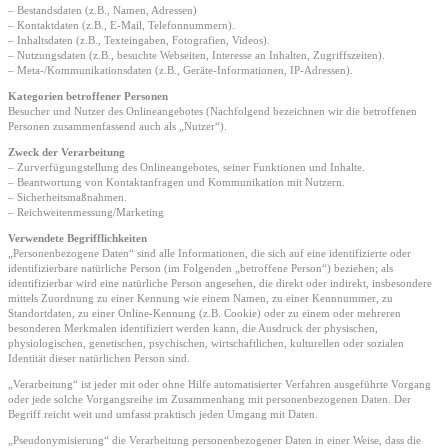
– Bestandsdaten (z.B., Namen, Adressen)
– Kontaktdaten (z.B., E-Mail, Telefonnummern).
– Inhaltsdaten (z.B., Texteingaben, Fotografien, Videos).
– Nutzungsdaten (z.B., besuchte Webseiten, Interesse an Inhalten, Zugriffszeiten).
– Meta-/Kommunikationsdaten (z.B., Geräte-Informationen, IP-Adressen).
Kategorien betroffener Personen
Besucher und Nutzer des Onlineangebotes (Nachfolgend bezeichnen wir die betroffenen
Personen zusammenfassend auch als „Nutzer“).
Zweck der Verarbeitung
– Zurverfügungstellung des Onlineangebotes, seiner Funktionen und Inhalte.
– Beantwortung von Kontaktanfragen und Kommunikation mit Nutzern.
– Sicherheitsmaßnahmen.
– Reichweitenmessung/Marketing
Verwendete Begrifflichkeiten
„Personenbezogene Daten“ sind alle Informationen, die sich auf eine identifizierte oder
identifizierbare natürliche Person (im Folgenden „betroffene Person“) beziehen; als
identifizierbar wird eine natürliche Person angesehen, die direkt oder indirekt, insbesondere
mittels Zuordnung zu einer Kennung wie einem Namen, zu einer Kennnummer, zu
Standortdaten, zu einer Online-Kennung (z.B. Cookie) oder zu einem oder mehreren
besonderen Merkmalen identifiziert werden kann, die Ausdruck der physischen,
physiologischen, genetischen, psychischen, wirtschaftlichen, kulturellen oder sozialen
Identität dieser natürlichen Person sind.
„Verarbeitung“ ist jeder mit oder ohne Hilfe automatisierter Verfahren ausgeführte Vorgang
oder jede solche Vorgangsreihe im Zusammenhang mit personenbezogenen Daten. Der
Begriff reicht weit und umfasst praktisch jeden Umgang mit Daten.
„Pseudonymisierung“ die Verarbeitung personenbezogener Daten in einer Weise, dass die