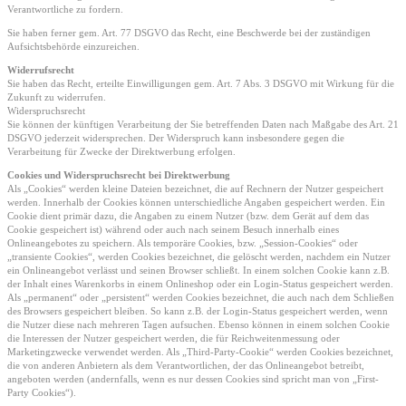
Verantwortliche zu fordern.
Sie haben ferner gem. Art. 77 DSGVO das Recht, eine Beschwerde bei der zuständigen
Aufsichtsbehörde einzureichen.
Widerrufsrecht
Sie haben das Recht, erteilte Einwilligungen gem. Art. 7 Abs. 3 DSGVO mit Wirkung für die
Zukunft zu widerrufen.
Widerspruchsrecht
Sie können der künftigen Verarbeitung der Sie betreffenden Daten nach Maßgabe des Art. 21
DSGVO jederzeit widersprechen. Der Widerspruch kann insbesondere gegen die
Verarbeitung für Zwecke der Direktwerbung erfolgen.
Cookies und Widerspruchsrecht bei Direktwerbung
Als „Cookies“ werden kleine Dateien bezeichnet, die auf Rechnern der Nutzer gespeichert
werden. Innerhalb der Cookies können unterschiedliche Angaben gespeichert werden. Ein
Cookie dient primär dazu, die Angaben zu einem Nutzer (bzw. dem Gerät auf dem das
Cookie gespeichert ist) während oder auch nach seinem Besuch innerhalb eines
Onlineangebotes zu speichern. Als temporäre Cookies, bzw. „Session-Cookies“ oder
„transiente Cookies“, werden Cookies bezeichnet, die gelöscht werden, nachdem ein Nutzer
ein Onlineangebot verlässt und seinen Browser schließt. In einem solchen Cookie kann z.B.
der Inhalt eines Warenkorbs in einem Onlineshop oder ein Login-Status gespeichert werden.
Als „permanent“ oder „persistent“ werden Cookies bezeichnet, die auch nach dem Schließen
des Browsers gespeichert bleiben. So kann z.B. der Login-Status gespeichert werden, wenn
die Nutzer diese nach mehreren Tagen aufsuchen. Ebenso können in einem solchen Cookie
die Interessen der Nutzer gespeichert werden, die für Reichweitenmessung oder
Marketingzwecke verwendet werden. Als „Third-Party-Cookie“ werden Cookies bezeichnet,
die von anderen Anbietern als dem Verantwortlichen, der das Onlineangebot betreibt,
angeboten werden (andernfalls, wenn es nur dessen Cookies sind spricht man von „First-
Party Cookies“).