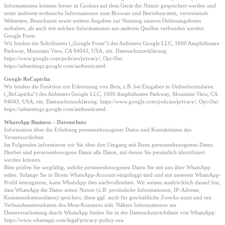
Informationen können ferner in Cookies auf dem Gerät der Nutzer gespeichert werden und
unter anderem technische Informationen zum Browser und Betriebssystem, verweisende
Webseiten, Besuchszeit sowie weitere Angaben zur Nutzung unseres Onlineangebotes
enthalten, als auch mit solchen Informationen aus anderen Quellen verbunden werden.
Google Fonts
Wir binden die Schriftarten („Google Fonts“) des Anbieters Google LLC, 1600 Amphitheatre
Parkway, Mountain View, CA 94043, USA, ein. Datenschutzerklärung:
https://www.google.com/policies/privacy/, Opt-Out:
https://adssettings.google.com/authenticated.
Google ReCaptcha
Wir binden die Funktion zur Erkennung von Bots, z.B. bei Eingaben in Onlineformularen
(„ReCaptcha“) des Anbieters Google LLC, 1600 Amphitheatre Parkway, Mountain View, CA
94043, USA, ein. Datenschutzerklärung: https://www.google.com/policies/privacy/, Opt-Out:
https://adssettings.google.com/authenticated.
WhatsApp Business – Datenschutz
Information über die Erhebung personenbezogener Daten und Kontaktdaten des
Verantwortlichen
Im Folgenden informieren wir Sie über den Umgang mit Ihren personenbezogenen Daten.
Hierbei sind personenbezogene Daten alle Daten, mit denen Sie persönlich identifiziert
werden können.
Bitte prüfen Sie sorgfältig, welche personenbezogenen Daten Sie mit uns über WhatsApp
teilen. Solange Sie in Ihrem WhatsApp-Account eingeloggt sind und mit unserem WhatsApp-
Profil interagieren, kann WhatsApp dies nachvollziehen. Wir weisen ausdrücklich darauf hin,
dass WhatsApp die Daten seiner Nutzer (z.B. persönliche Informationen, IP-Adresse,
Kommunikationsdaten) speichert, diese ggf. auch für geschäftliche Zwecke nutzt und mit
Verbundsunternehmen des Meta-Konzerns teilt. Nähere Informationen zur
Datenverarbeitung durch WhatsApp finden Sie in der Datenschutzrichtlinie von WhatsApp:
https://www.whatsapp.com/legal/privacy-policy-eea