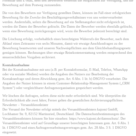
Formular und E-Mail, steht den Bewerbern weiterhin die Möglichkeit zur Verfügung, uns die
Bewerbung auf dem Postweg zuzusenden.
Die von den Bewerbern zur Verfügung gestellten Daten, können im Fall einer erfolgreichen
Bewerbung für die Zwecke des Beschäftigungsverhältnisses von uns weiterverarbeitet
werden. Andernfalls, sofern die Bewerbung auf ein Stellenangebot nicht erfolgreich ist,
werden die Daten der Bewerber gelöscht. Die Daten der Bewerber werden ebenfalls gelöscht,
wenn eine Bewerbung zurückgezogen wird, wozu die Bewerber jederzeit berechtigt sind.
Die Löschung erfolgt, vorbehaltlich eines berechtigten Widerrufs der Bewerber, nach dem
Ablauf eines Zeitraums von sechs Monaten, damit wir etwaige Anschlussfragen zu der
Bewerbung beantworten und unseren Nachweispflichten aus dem Gleichbehandlungsgesetz
genügen können. Rechnungen über etwaige Reisekostenerstattung werden entsprechend den
steuerrechtlichen Vorgaben archiviert.
Kontaktaufnahme
Bei der Kontaktaufnahme mit uns (z.B. per Kontaktformular, E-Mail, Telefon, WhatsApp
oder via sozialer Medien) werden die Angaben des Nutzers zur Bearbeitung der
Kontaktanfrage und deren Abwicklung gem. Art. 6 Abs. 1 lit. b) DSGVO verarbeitet. Die
Angaben der Nutzer können in einem Customer-Relationship-Management System („CRM
System“) oder vergleichbarer Anfragenorganisation gespeichert werden.
Wir löschen die Anfragen, sofern diese nicht mehr erforderlich sind. Wir überprüfen die
Erforderlichkeit alle zwei Jahre; Ferner gelten die gesetzlichen Archivierungspflichten.
Newsletter – Versanddienstleister
Der Versand der Newsletter erfolgt mittels des Versanddienstleisters kajomi GmbH,
Lochhamer Str. 9, 82152 Martinsried, Deutschland. Die Datenschutzbestimmungen des
Versanddienstleisters können Sie hier einsehen: https://www.kajomi.de/datenschutz/. Der
Versanddienstleister wird auf Grundlage unserer berechtigten Interessen gem. Art. 6 Abs. 1
lit. f DSGVO und eines Auftragsverarbeitungsvertrages gem. Art. 28 Abs. 3 S. 1 DSGVO
eingesetzt.