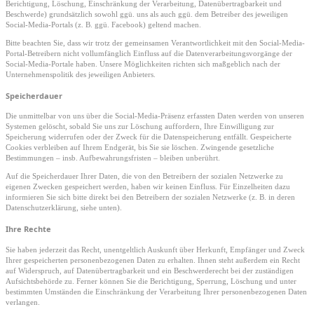
Berichtigung, Löschung, Einschränkung der Verarbeitung, Datenübertragbarkeit und
Beschwerde) grundsätzlich sowohl ggü. uns als auch ggü. dem Betreiber des jeweiligen
Social-Media-Portals (z. B. ggü. Facebook) geltend machen.
Bitte beachten Sie, dass wir trotz der gemeinsamen Verantwortlichkeit mit den Social-Media-
Portal-Betreibern nicht vollumfänglich Einfluss auf die Datenverarbeitungsvorgänge der
Social-Media-Portale haben. Unsere Möglichkeiten richten sich maßgeblich nach der
Unternehmenspolitik des jeweiligen Anbieters.
Speicherdauer
Die unmittelbar von uns über die Social-Media-Präsenz erfassten Daten werden von unseren
Systemen gelöscht, sobald Sie uns zur Löschung auffordern, Ihre Einwilligung zur
Speicherung widerrufen oder der Zweck für die Datenspeicherung entfällt. Gespeicherte
Cookies verbleiben auf Ihrem Endgerät, bis Sie sie löschen. Zwingende gesetzliche
Bestimmungen – insb. Aufbewahrungsfristen – bleiben unberührt.
Auf die Speicherdauer Ihrer Daten, die von den Betreibern der sozialen Netzwerke zu
eigenen Zwecken gespeichert werden, haben wir keinen Einfluss. Für Einzelheiten dazu
informieren Sie sich bitte direkt bei den Betreibern der sozialen Netzwerke (z. B. in deren
Datenschutzerklärung, siehe unten).
Ihre Rechte
Sie haben jederzeit das Recht, unentgeltlich Auskunft über Herkunft, Empfänger und Zweck
Ihrer gespeicherten personenbezogenen Daten zu erhalten. Ihnen steht außerdem ein Recht
auf Widerspruch, auf Datenübertragbarkeit und ein Beschwerderecht bei der zuständigen
Aufsichtsbehörde zu. Ferner können Sie die Berichtigung, Sperrung, Löschung und unter
bestimmten Umständen die Einschränkung der Verarbeitung Ihrer personenbezogenen Daten
verlangen.