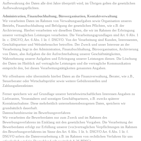
Aufbewahrung der Daten alle drei Jahre überprüft wird; im Übrigen gelten die gesetzlichen
Aufbewahrungspflichten.
Administration, Finanzbuchhaltung, Büroorganisation, Kontaktverwaltung
Wir verarbeiten Daten im Rahmen von Verwaltungsaufgaben sowie Organisation unseres
Betriebs, Finanzbuchhaltung und Befolgung der gesetzlichen Pflichten, wie z.B. der
Archivierung. Hierbei verarbeiten wir dieselben Daten, die wir im Rahmen der Erbringung
unserer vertraglichen Leistungen verarbeiten. Die Verarbeitungsgrundlagen sind Art. 6 Abs. 1
lit. c. DSGVO, Art. 6 Abs. 1 lit. f. DSGVO. Von der Verarbeitung sind Kunden, Interessenten,
Geschäftspartner und Websitebesucher betroffen. Der Zweck und unser Interesse an der
Verarbeitung liegt in der Administration, Finanzbuchhaltung, Büroorganisation, Archivierung
von Daten, also Aufgaben die der Aufrechterhaltung unserer Geschäftstätigkeiten,
Wahrnehmung unserer Aufgaben und Erbringung unserer Leistungen dienen. Die Löschung
der Daten im Hinblick auf vertragliche Leistungen und die vertragliche Kommunikation
entspricht den, bei diesen Verarbeitungstätigkeiten genannten Angaben.
Wir offenbaren oder übermitteln hierbei Daten an die Finanzverwaltung, Berater, wie z.B.,
Steuerberater oder Wirtschaftsprüfer sowie weitere Gebührenstellen und
Zahlungsdienstleister.
Ferner speichern wir auf Grundlage unserer betriebswirtschaftlichen Interessen Angaben zu
Lieferanten, Veranstaltern und sonstigen Geschäftspartnern, z.B. zwecks späterer
Kontaktaufnahme. Diese mehrheitlich unternehmensbezogenen Daten, speichern wir
grundsätzlich dauerhaft.
Datenschutzhinweise im Bewerbungsverfahren
Wir verarbeiten die Bewerberdaten nur zum Zweck und im Rahmen des
Bewerbungsverfahrens im Einklang mit den gesetzlichen Vorgaben. Die Verarbeitung der
Bewerberdaten erfolgt zur Erfüllung unserer (vor)vertraglichen Verpflichtungen im Rahmen
des Bewerbungsverfahrens im Sinne des Art. 6 Abs. 1 lit. b. DSGVO Art. 6 Abs. 1 lit. f.
DSGVO sofern die Datenverarbeitung z.B. im Rahmen von rechtlichen Verfahren für uns