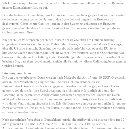
Wir können temporäre und permanente Cookies einsetzen und klären hierüber im Rahmen
unserer Datenschutzerklärung auf.
Falls die Nutzer nicht möchten, dass Cookies auf ihrem Rechner gespeichert werden, werden
sie gebeten die entsprechende Option in den Systemeinstellungen ihres Browsers zu
deaktivieren. Gespeicherte Cookies können in den Systemeinstellungen des Browsers
gelöscht werden. Der Ausschluss von Cookies kann zu Funktionseinschränkungen dieses
Onlineangebotes führen.
Ein genereller Widerspruch gegen den Einsatz der zu Zwecken des Onlinemarketing
eingesetzten Cookies kann bei einer Vielzahl der Dienste, vor allem im Fall des Trackings,
über die US-amerikanische Seite http://www.aboutads.info/choices/ oder die EU-Seite
http://www.youronlinechoices.com/ erklärt werden. Des Weiteren kann die Speicherung von
Cookies mittels deren Abschaltung in den Einstellungen des Browsers erreicht werden. Bitte
beachten Sie, dass dann gegebenenfalls nicht alle Funktionen dieses Onlineangebotes genutzt
werden können.
Löschung von Daten
Die von uns verarbeiteten Daten werden nach Maßgabe der Art. 17 und 18 DSGVO gelöscht
oder in ihrer Verarbeitung eingeschränkt. Sofern nicht im Rahmen dieser
Datenschutzerklärung ausdrücklich angegeben, werden die bei uns gespeicherten Daten
gelöscht, sobald sie für ihre Zweckbestimmung nicht mehr erforderlich sind und der
Löschung keine gesetzlichen Aufbewahrungspflichten entgegenstehen. Sofern die Daten
nicht gelöscht werden, weil sie für andere und gesetzlich zulässige Zwecke erforderlich sind,
wird deren Verarbeitung eingeschränkt. D.h. die Daten werden gesperrt und nicht für andere
Zwecke verarbeitet. Das gilt z.B. für Daten, die aus handels- oder steuerrechtlichen Gründen
aufbewahrt werden müssen.
Nach gesetzlichen Vorgaben in Deutschland, erfolgt die Aufbewahrung insbesondere für 10
Jahre gemäß §§ 147 Abs. 1 AO, 257 Abs. 1 Nr. 1 und 4, Abs. 4 HGB (Bücher,
Aufzeichnungen, Lageberichte, Buchungsbelege, Handelsbücher, für Besteuerung relevanter