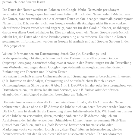
persönlich identifizieren lassen.
Die Daten der Nutzer werden im Rahmen des Google-Werbe-Netzwerks pseudonym
verarbeitet. D.h. Google speichert und verarbeitet z.B. nicht den Namen oder E-Mailadresse
der Nutzer, sondern verarbeitet die relevanten Daten cookie-bezogen innerhalb pseudonymer
Nutzerprofile. D.h. aus der Sicht von Google werden die Anzeigen nicht für eine konkret
identifizierte Person verwaltet und angezeigt, sondern für den Cookie-Inhaber, unabhängig
davon wer dieser Cookie-Inhaber ist. Dies gilt nicht, wenn ein Nutzer Google ausdrücklich
erlaubt hat, die Daten ohne diese Pseudonymisierung zu verarbeiten. Die über die Nutzer
gesammelten Informationen werden an Google übermittelt und auf Googles Servern in den
USA gespeichert.
Weitere Informationen zur Datennutzung durch Google, Einstellungs- und
Widerspruchsmöglichkeiten, erfahren Sie in der Datenschutzerklärung von Google
(https://policies.google.com/technologies/ads) sowie in den Einstellungen für die Darstellung
von Werbeeinblendungen durch Google (https://adssettings.google.com/authenticated).
Einbindung von Diensten und Inhalten Dritter
Wir setzen innerhalb unseres Onlineangebotes auf Grundlage unserer berechtigten Interessen
(d.h. Interesse an der Analyse, Optimierung und wirtschaftlichem Betrieb unseres
Onlineangebotes im Sinne des Art. 6 Abs. 1 lit. f. DSGVO) Inhalts- oder Serviceangebote von
Drittanbietern ein, um deren Inhalte und Services, wie z.B. Videos oder Schriftarten
einzubinden (nachfolgend einheitlich bezeichnet als “Inhalte”).
Dies setzt immer voraus, dass die Drittanbieter dieser Inhalte, die IP-Adresse der Nutzer
wahrnehmen, da sie ohne die IP-Adresse die Inhalte nicht an deren Browser senden könnten.
Die IP-Adresse ist damit für die Darstellung dieser Inhalte erforderlich. Wir bemühen uns nur
solche Inhalte zu verwenden, deren jeweilige Anbieter die IP-Adresse lediglich zur
Auslieferung der Inhalte verwenden. Drittanbieter können ferner so genannte Pixel-Tags
(unsichtbare Grafiken, auch als „Web Beacons“ bezeichnet) für statistische oder
Marketingzwecke verwenden. Durch die „Pixel-Tags“ können Informationen, wie der
Besucherverkehr auf den Seiten dieser Website ausgewertet werden. Die pseudonymen