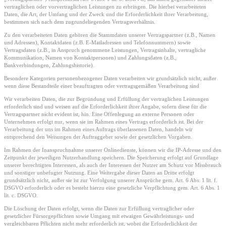
vertraglichen oder vorvertraglichen Leistungen zu erbringen. Die hierbei verarbeiteten
Daten, die Art, der Umfang und der Zweck und die Erforderlichkeit ihrer Verarbeitung,
bestimmen sich nach dem zugrundeliegenden Vertragsverhältnis.
Zu den verarbeiteten Daten gehören die Stammdaten unserer Vertragspartner (z.B., Namen
und Adressen), Kontaktdaten (z.B. E-Mailadressen und Telefonnummern) sowie
Vertragsdaten (z.B., in Anspruch genommene Leistungen, Vertragsinhalte, vertragliche
Kommunikation, Namen von Kontaktpersonen) und Zahlungsdaten (z.B.,
Bankverbindungen, Zahlungshistorie).
Besondere Kategorien personenbezogener Daten verarbeiten wir grundsätzlich nicht, außer
wenn diese Bestandteile einer beauftragten oder vertragsgemäßen Verarbeitung sind
Wir verarbeiten Daten, die zur Begründung und Erfüllung der vertraglichen Leistungen
erforderlich sind und weisen auf die Erforderlichkeit ihrer Angabe, sofern diese für die
Vertragspartner nicht evident ist, hin. Eine Offenlegung an externe Personen oder
Unternehmen erfolgt nur, wenn sie im Rahmen eines Vertrags erforderlich ist. Bei der
Verarbeitung der uns im Rahmen eines Auftrags überlassenen Daten, handeln wir
entsprechend den Weisungen der Auftraggeber sowie der gesetzlichen Vorgaben.
Im Rahmen der Inanspruchnahme unserer Onlinedienste, können wir die IP-Adresse und den
Zeitpunkt der jeweiligen Nutzerhandlung speichern. Die Speicherung erfolgt auf Grundlage
unserer berechtigten Interessen, als auch der Interessen der Nutzer am Schutz vor Missbrauch
und sonstiger unbefugter Nutzung. Eine Weitergabe dieser Daten an Dritte erfolgt
grundsätzlich nicht, außer sie ist zur Verfolgung unserer Ansprüche gem. Art. 6 Abs. 1 lit. f.
DSGVO erforderlich oder es besteht hierzu eine gesetzliche Verpflichtung gem. Art. 6 Abs. 1
lit. c. DSGVO.
Die Löschung der Daten erfolgt, wenn die Daten zur Erfüllung vertraglicher oder
gesetzlicher Fürsorgepflichten sowie Umgang mit etwaigen Gewährleistungs- und
vergleichbaren Pflichten nicht mehr erforderlich ist, wobei die Erforderlichkeit der