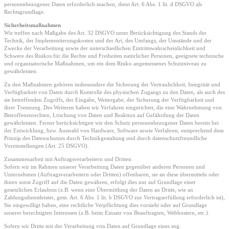
personenbezogener Daten erforderlich machen, dient Art. 6 Abs. 1 lit. d DSGVO als
Rechtsgrundlage.
Sicherheitsmaßnahmen
Wir treffen nach Maßgabe des Art. 32 DSGVO unter Berücksichtigung des Stands der
Technik, der Implementierungskosten und der Art, des Umfangs, der Umstände und der
Zwecke der Verarbeitung sowie der unterschiedlichen Eintrittswahrscheinlichkeit und
Schwere des Risikos für die Rechte und Freiheiten natürlicher Personen, geeignete technische
und organisatorische Maßnahmen, um ein dem Risiko angemessenes Schutzniveau zu
gewährleisten.
Zu den Maßnahmen gehören insbesondere die Sicherung der Vertraulichkeit, Integrität und
Verfügbarkeit von Daten durch Kontrolle des physischen Zugangs zu den Daten, als auch des
sie betreffenden Zugriffs, der Eingabe, Weitergabe, der Sicherung der Verfügbarkeit und
ihrer Trennung. Des Weiteren haben wir Verfahren eingerichtet, die eine Wahrnehmung von
Betroffenenrechten, Löschung von Daten und Reaktion auf Gefährdung der Daten
gewährleisten. Ferner berücksichtigen wir den Schutz personenbezogener Daten bereits bei
der Entwicklung, bzw. Auswahl von Hardware, Software sowie Verfahren, entsprechend dem
Prinzip des Datenschutzes durch Technikgestaltung und durch datenschutzfreundliche
Voreinstellungen (Art. 25 DSGVO).
Zusammenarbeit mit Auftragsverarbeitern und Dritten
Sofern wir im Rahmen unserer Verarbeitung Daten gegenüber anderen Personen und
Unternehmen (Auftragsverarbeitern oder Dritten) offenbaren, sie an diese übermitteln oder
ihnen sonst Zugriff auf die Daten gewähren, erfolgt dies nur auf Grundlage einer
gesetzlichen Erlaubnis (z.B. wenn eine Übermittlung der Daten an Dritte, wie an
Zahlungsdienstleister, gem. Art. 6 Abs. 1 lit. b DSGVO zur Vertragserfüllung erforderlich ist),
Sie eingewilligt haben, eine rechtliche Verpflichtung dies vorsieht oder auf Grundlage
unserer berechtigten Interessen (z.B. beim Einsatz von Beauftragten, Webhostern, etc.).
Sofern wir Dritte mit der Verarbeitung von Daten auf Grundlage eines sog.