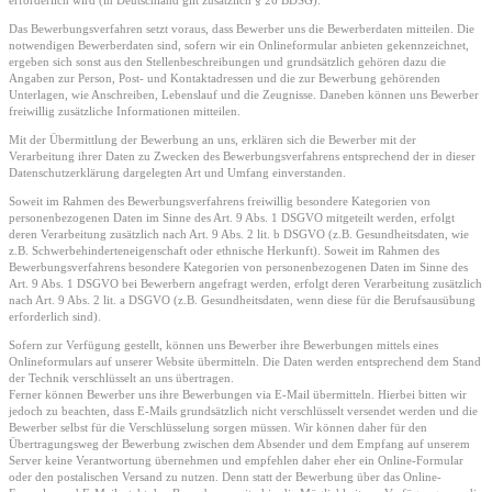
erforderlich wird (in Deutschland gilt zusätzlich § 26 BDSG).
Das Bewerbungsverfahren setzt voraus, dass Bewerber uns die Bewerberdaten mitteilen. Die
notwendigen Bewerberdaten sind, sofern wir ein Onlineformular anbieten gekennzeichnet,
ergeben sich sonst aus den Stellenbeschreibungen und grundsätzlich gehören dazu die
Angaben zur Person, Post- und Kontaktadressen und die zur Bewerbung gehörenden
Unterlagen, wie Anschreiben, Lebenslauf und die Zeugnisse. Daneben können uns Bewerber
freiwillig zusätzliche Informationen mitteilen.
Mit der Übermittlung der Bewerbung an uns, erklären sich die Bewerber mit der
Verarbeitung ihrer Daten zu Zwecken des Bewerbungsverfahrens entsprechend der in dieser
Datenschutzerklärung dargelegten Art und Umfang einverstanden.
Soweit im Rahmen des Bewerbungsverfahrens freiwillig besondere Kategorien von
personenbezogenen Daten im Sinne des Art. 9 Abs. 1 DSGVO mitgeteilt werden, erfolgt
deren Verarbeitung zusätzlich nach Art. 9 Abs. 2 lit. b DSGVO (z.B. Gesundheitsdaten, wie
z.B. Schwerbehinderteneigenschaft oder ethnische Herkunft). Soweit im Rahmen des
Bewerbungsverfahrens besondere Kategorien von personenbezogenen Daten im Sinne des
Art. 9 Abs. 1 DSGVO bei Bewerbern angefragt werden, erfolgt deren Verarbeitung zusätzlich
nach Art. 9 Abs. 2 lit. a DSGVO (z.B. Gesundheitsdaten, wenn diese für die Berufsausübung
erforderlich sind).
Sofern zur Verfügung gestellt, können uns Bewerber ihre Bewerbungen mittels eines
Onlineformulars auf unserer Website übermitteln. Die Daten werden entsprechend dem Stand
der Technik verschlüsselt an uns übertragen.
Ferner können Bewerber uns ihre Bewerbungen via E-Mail übermitteln. Hierbei bitten wir
jedoch zu beachten, dass E-Mails grundsätzlich nicht verschlüsselt versendet werden und die
Bewerber selbst für die Verschlüsselung sorgen müssen. Wir können daher für den
Übertragungsweg der Bewerbung zwischen dem Absender und dem Empfang auf unserem
Server keine Verantwortung übernehmen und empfehlen daher eher ein Online-Formular
oder den postalischen Versand zu nutzen. Denn statt der Bewerbung über das Online-