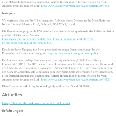
diese Datenschutzstandards einzuhalten. Weitere Informationen hierzu erhalten Sie vom
Anbieter unter folgendem Link:
https://www.dataprivacyframework.gov/participant/4452
Instagram
Wir verfügen über ein Profil bei Instagram. Anbieter dieses Dienstes ist die Meta Platforms
Ireland Limited, Merrion Road, Dublin 4, D04 X2K5, Irland.
Die Datenübertragung in die USA wird auf die Standardvertragsklauseln der EU-Kommission
gestützt. Details finden Sie hier:
https://www.facebook.com/legal/EU_data_transfer_addendum
und
https://de-
de.facebook.com/help/566994660333381
.
Details zu deren Umgang mit Ihren personenbezogenen Daten entnehmen Sie der
Datenschutzerklärung von Instagram:
https://privacycenter.instagram.com/policy/
.
Das Unternehmen verfügt über eine Zertifizierung nach dem „EU-US Data Privacy
Framework“ (DPF). Der DPF ist ein Übereinkommen zwischen der Europäischen Union und
den USA, der die Einhaltung europäischer Datenschutzstandards bei Datenverarbeitungen in
den USA gewährleisten soll. Jedes nach dem DPF zertifizierte Unternehmen verpflichtet sich,
diese Datenschutzstandards einzuhalten. Weitere Informationen hierzu erhalten Sie vom
Anbieter unter folgendem Link:
https://www.dataprivacyframework.gov/participant/4452
Diese Datenschutzerklärung ist aktuell gültig und hat den Stand 08.2026.
Primary
Aktuelles
Sidebar
Ostergrüße und Informationen zu unserer Erreichbarkeit
Erfahrungen