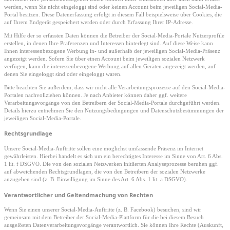
werden, wenn Sie nicht eingeloggt sind oder keinen Account beim jeweiligen Social-Media-
Portal besitzen. Diese Datenerfassung erfolgt in diesem Fall beispielsweise über Cookies, die
auf Ihrem Endgerät gespeichert werden oder durch Erfassung Ihrer IP-Adresse.
Mit Hilfe der so erfassten Daten können die Betreiber der Social-Media-Portale Nutzerprofile
erstellen, in denen Ihre Präferenzen und Interessen hinterlegt sind. Auf diese Weise kann
Ihnen interessenbezogene Werbung in- und außerhalb der jeweiligen Social-Media-Präsenz
angezeigt werden. Sofern Sie über einen Account beim jeweiligen sozialen Netzwerk
verfügen, kann die interessenbezogene Werbung auf allen Geräten angezeigt werden, auf
denen Sie eingeloggt sind oder eingeloggt waren.
Bitte beachten Sie außerdem, dass wir nicht alle Verarbeitungsprozesse auf den Social-Media-
Portalen nachvollziehen können. Je nach Anbieter können daher ggf. weitere
Verarbeitungsvorgänge von den Betreibern der Social-Media-Portale durchgeführt werden.
Details hierzu entnehmen Sie den Nutzungsbedingungen und Datenschutzbestimmungen der
jeweiligen Social-Media-Portale.
Rechtsgrundlage
Unsere Social-Media-Auftritte sollen eine möglichst umfassende Präsenz im Internet
gewährleisten. Hierbei handelt es sich um ein berechtigtes Interesse im Sinne von Art. 6 Abs.
1 lit. f DSGVO. Die von den sozialen Netzwerken initiierten Analyseprozesse beruhen ggf.
auf abweichenden Rechtsgrundlagen, die von den Betreibern der sozialen Netzwerke
anzugeben sind (z. B. Einwilligung im Sinne des Art. 6 Abs. 1 lit. a DSGVO).
Verantwortlicher und Geltendmachung von Rechten
Wenn Sie einen unserer Social-Media-Auftritte (z. B. Facebook) besuchen, sind wir
gemeinsam mit dem Betreiber der Social-Media-Plattform für die bei diesem Besuch
ausgelösten Datenverarbeitungsvorgänge verantwortlich. Sie können Ihre Rechte (Auskunft,