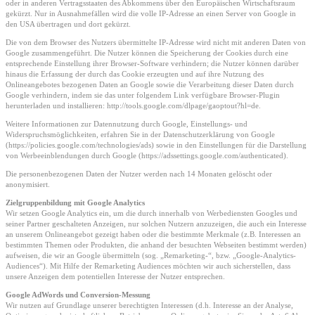
oder in anderen Vertragsstaaten des Abkommens über den Europäischen Wirtschaftsraum
gekürzt. Nur in Ausnahmefällen wird die volle IP-Adresse an einen Server von Google in
den USA übertragen und dort gekürzt.
Die von dem Browser des Nutzers übermittelte IP-Adresse wird nicht mit anderen Daten von
Google zusammengeführt. Die Nutzer können die Speicherung der Cookies durch eine
entsprechende Einstellung ihrer Browser-Software verhindern; die Nutzer können darüber
hinaus die Erfassung der durch das Cookie erzeugten und auf ihre Nutzung des
Onlineangebotes bezogenen Daten an Google sowie die Verarbeitung dieser Daten durch
Google verhindern, indem sie das unter folgendem Link verfügbare Browser-Plugin
herunterladen und installieren: http://tools.google.com/dlpage/gaoptout?hl=de.
Weitere Informationen zur Datennutzung durch Google, Einstellungs- und
Widerspruchsmöglichkeiten, erfahren Sie in der Datenschutzerklärung von Google
(https://policies.google.com/technologies/ads) sowie in den Einstellungen für die Darstellung
von Werbeeinblendungen durch Google (https://adssettings.google.com/authenticated).
Die personenbezogenen Daten der Nutzer werden nach 14 Monaten gelöscht oder
anonymisiert.
Zielgruppenbildung mit Google Analytics
Wir setzen Google Analytics ein, um die durch innerhalb von Werbediensten Googles und
seiner Partner geschalteten Anzeigen, nur solchen Nutzern anzuzeigen, die auch ein Interesse
an unserem Onlineangebot gezeigt haben oder die bestimmte Merkmale (z.B. Interessen an
bestimmten Themen oder Produkten, die anhand der besuchten Webseiten bestimmt werden)
aufweisen, die wir an Google übermitteln (sog. „Remarketing-“, bzw. „Google-Analytics-
Audiences“). Mit Hilfe der Remarketing Audiences möchten wir auch sicherstellen, dass
unsere Anzeigen dem potentiellen Interesse der Nutzer entsprechen.
Google AdWords und Conversion-Messung
Wir nutzen auf Grundlage unserer berechtigten Interessen (d.h. Interesse an der Analyse,