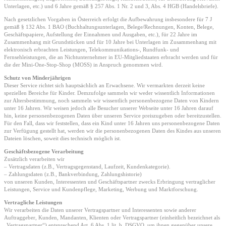
Unterlagen, etc.) und 6 Jahre gemäß § 257 Abs. 1 Nr. 2 und 3, Abs. 4 HGB (Handelsbriefe).
Nach gesetzlichen Vorgaben in Österreich erfolgt die Aufbewahrung insbesondere für 7 J
gemäß § 132 Abs. 1 BAO (Buchhaltungsunterlagen, Belege/Rechnungen, Konten, Belege,
Geschäftspapiere, Aufstellung der Einnahmen und Ausgaben, etc.), für 22 Jahre im
Zusammenhang mit Grundstücken und für 10 Jahre bei Unterlagen im Zusammenhang mit
elektronisch erbrachten Leistungen, Telekommunikations-, Rundfunk- und
Fernsehleistungen, die an Nichtunternehmer in EU-Mitgliedstaaten erbracht werden und für
die der Mini-One-Stop-Shop (MOSS) in Anspruch genommen wird.
Schutz von Minderjährigen
Dieser Service richtet sich hauptsächlich an Erwachsene. Wir vermarkten derzeit keine
speziellen Bereiche für Kinder. Demzufolge sammeln wir weder wissentlich Informationen
zur Altersbestimmung, noch sammeln wir wissentlich personenbezogene Daten von Kindern
unter 16 Jahren. Wir weisen jedoch alle Besucher unserer Webseite unter 16 Jahren darauf
hin, keine personenbezogenen Daten über unseren Service preiszugeben oder bereitzustellen.
Für den Fall, dass wir feststellen, dass ein Kind unter 16 Jahren uns personenbezogene Daten
zur Verfügung gestellt hat, werden wir die personenbezogenen Daten des Kindes aus unseren
Dateien löschen, soweit dies technisch möglich ist.
Geschäftsbezogene Verarbeitung
Zusätzlich verarbeiten wir
– Vertragsdaten (z.B., Vertragsgegenstand, Laufzeit, Kundenkategorie).
– Zahlungsdaten (z.B., Bankverbindung, Zahlungshistorie)
von unseren Kunden, Interessenten und Geschäftspartner zwecks Erbringung vertraglicher
Leistungen, Service und Kundenpflege, Marketing, Werbung und Marktforschung.
Vertragliche Leistungen
Wir verarbeiten die Daten unserer Vertragspartner und Interessenten sowie anderer
Auftraggeber, Kunden, Mandanten, Klienten oder Vertragspartner (einheitlich bezeichnet als
„Vertragspartner“) entsprechend Art. 6 Abs. 1 lit. b. DSGVO, um ihnen gegenüber unsere