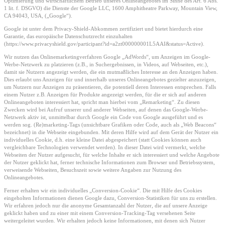
Optimierung und wirtschaftlichem Betrieb unseres Onlineangebotes im Sinne des Art. 6 Abs.
1 lit. f. DSGVO) die Dienste der Google LLC, 1600 Amphitheatre Parkway, Mountain View,
CA 94043, USA, („Google“).
Google ist unter dem Privacy-Shield-Abkommen zertifiziert und bietet hierdurch eine
Garantie, das europäische Datenschutzrecht einzuhalten
(https://www.privacyshield.gov/participant?id=a2zt000000001L5AAI&status=Active).
Wir nutzen das Onlinemarketingverfahren Google „AdWords“, um Anzeigen im Google-
Werbe-Netzwerk zu platzieren (z.B., in Suchergebnissen, in Videos, auf Webseiten, etc.),
damit sie Nutzern angezeigt werden, die ein mutmaßliches Interesse an den Anzeigen haben.
Dies erlaubt uns Anzeigen für und innerhalb unseres Onlineangebotes gezielter anzuzeigen,
um Nutzern nur Anzeigen zu präsentieren, die potentiell deren Interessen entsprechen. Falls
einem Nutzer z.B. Anzeigen für Produkte angezeigt werden, für die er sich auf anderen
Onlineangeboten interessiert hat, spricht man hierbei vom „Remarketing“. Zu diesen
Zwecken wird bei Aufruf unserer und anderer Webseiten, auf denen das Google-Werbe-
Netzwerk aktiv ist, unmittelbar durch Google ein Code von Google ausgeführt und es
werden sog. (Re)marketing-Tags (unsichtbare Grafiken oder Code, auch als „Web Beacons“
bezeichnet) in die Webseite eingebunden. Mit deren Hilfe wird auf dem Gerät der Nutzer ein
individuelles Cookie, d.h. eine kleine Datei abgespeichert (statt Cookies können auch
vergleichbare Technologien verwendet werden). In dieser Datei wird vermerkt, welche
Webseiten der Nutzer aufgesucht, für welche Inhalte er sich interessiert und welche Angebote
der Nutzer geklickt hat, ferner technische Informationen zum Browser und Betriebssystem,
verweisende Webseiten, Besuchszeit sowie weitere Angaben zur Nutzung des
Onlineangebotes.
Ferner erhalten wir ein individuelles „Conversion-Cookie“. Die mit Hilfe des Cookies
eingeholten Informationen dienen Google dazu, Conversion-Statistiken für uns zu erstellen.
Wir erfahren jedoch nur die anonyme Gesamtanzahl der Nutzer, die auf unsere Anzeige
geklickt haben und zu einer mit einem Conversion-Tracking-Tag versehenen Seite
weitergeleitet wurden. Wir erhalten jedoch keine Informationen, mit denen sich Nutzer