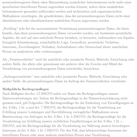
personenbezogenen Daten ohne Hinzuziehung zusätzlicher Informationen nicht mehr einer
spezifischen betroffenen Person zugeordnet werden können, sofern diese zusätzlichen
Informationen gesondert aufbewahrt werden und technischen und organisatorischen
Maßnahmen unterliegen, die gewährleisten, dass die personenbezogenen Daten nicht einer
identifizierten oder identifizierbaren natürlichen Person zugewiesen werden.
„Profiling“ jede Art der automatisierten Verarbeitung personenbezogener Daten, die darin
besteht, dass diese personenbezogenen Daten verwendet werden, um bestimmte persönliche
Aspekte, die sich auf eine natürliche Person beziehen, zu bewerten, insbesondere um Aspekte
bezüglich Arbeitsleistung, wirtschaftliche Lage, Gesundheit, persönliche Vorlieben,
Interessen, Zuverlässigkeit, Verhalten, Aufenthaltsort oder Ortswechsel dieser natürlichen
Person zu analysieren oder vorherzusagen.
Als „Verantwortlicher“ wird die natürliche oder juristische Person, Behörde, Einrichtung oder
andere Stelle, die allein oder gemeinsam mit anderen über die Zwecke und Mittel der
Verarbeitung von personenbezogenen Daten entscheidet, bezeichnet.
„Auftragsverarbeiter“ eine natürliche oder juristische Person, Behörde, Einrichtung oder
andere Stelle, die personenbezogene Daten im Auftrag des Verantwortlichen verarbeitet.
Maßgebliche Rechtsgrundlagen
Nach Maßgabe des Art. 13 DSGVO teilen wir Ihnen die Rechtsgrundlagen unserer
Datenverarbeitungen mit. Sofern die Rechtsgrundlage in der Datenschutzerklärung nicht
genannt wird, gilt Folgendes: Die Rechtsgrundlage für die Einholung von Einwilligungen ist
Art. 6 Abs. 1 lit. a und Art. 7 DSGVO, die Rechtsgrundlage für die Verarbeitung zur
Erfüllung unserer Leistungen und Durchführung vertraglicher Maßnahmen sowie
Beantwortung von Anfragen ist Art. 6 Abs. 1 lit. b DSGVO, die Rechtsgrundlage für die
Verarbeitung zur Erfüllung unserer rechtlichen Verpflichtungen ist Art. 6 Abs. 1 lit. c
DSGVO, und die Rechtsgrundlage für die Verarbeitung zur Wahrung unserer berechtigten
Interessen ist Art. 6 Abs. 1 lit. f DSGVO. Für den Fall, dass lebenswichtige Interessen der
betroffenen Person oder einer anderen natürlichen Person eine Verarbeitung