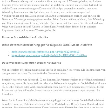
Auf die Datenerhebung und die weitere Verarbeitung durch WhatsApp haben wir keinen
Einfluss. Ferner ist für uns nicht erkennbar, in welchem Umfang, an welchem Ort und für
welche Dauer personenbezogene Daten von WhatsApp gespeichert werden, inwieweit
WhatsApp bestehenden Löschpflichten nachkommt, welche Auswertungen und
Verknüpfungen mit den Daten seitens WhatsApp vorgenommen werden und an wen die
Daten von WhatsApp weitergegeben werden. Wenn Sie vermeiden möchten, dass WhatsApp
von Ihnen an uns übermittelte persönliche Daten verarbeitet, nehmen Sie bitte auf anderem
Wege Kontakt mit uns auf. Unsere vollständigen Kontaktdaten finden Sie in unserem
Impressum innerhalb unseres WhatsApp-Profils.
Unsere Social-Media-Auftritte
Diese Datenschutzerklärung gilt für folgende Social-Media-Auftritte
https://www.facebook.com/profile.php?id=61579224365893
https://instagram.com/thmgmbh?igsh=MXAybHU0MG41b2K0Q==
Datenverarbeitung durch soziale Netzwerke
Wir unterhalten öffentlich zugängliche Profile in sozialen Netzwerken. Die im Einzelnen von
uns genutzten sozialen Netzwerke finden Sie weiter unten.
Soziale Netzwerke wie Facebook, X etc. können Ihr Nutzerverhalten in der Regel umfassend
analysieren, wenn Sie deren Website oder eine Website mit integrierten Social-Media-Inhalten
(z. B. Like-Buttons oder Werbebannern) besuchen. Durch den Besuch unserer Social-Media-
Präsenzen werden zahlreiche datenschutzrelevante Verarbeitungsvorgänge ausgelöst. Im
Einzelnen:
Wenn Sie in Ihrem Social-Media-Account eingeloggt sind und unsere Social-Media-Präsenz
besuchen, kann der Betreiber des Social-Media-Portals diesen Besuch Ihrem Benutzerkonto
zuordnen. Ihre personenbezogenen Daten können unter Umständen aber auch dann erfasst