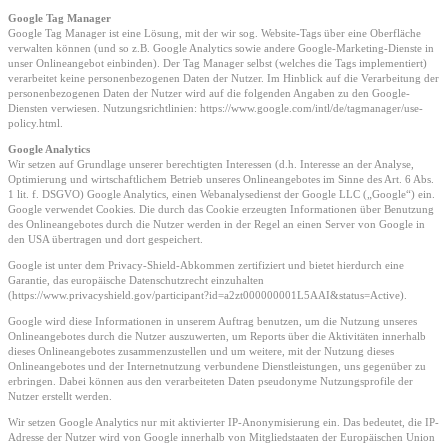
Google Tag Manager
Google Tag Manager ist eine Lösung, mit der wir sog. Website-Tags über eine Oberfläche
verwalten können (und so z.B. Google Analytics sowie andere Google-Marketing-Dienste in
unser Onlineangebot einbinden). Der Tag Manager selbst (welches die Tags implementiert)
verarbeitet keine personenbezogenen Daten der Nutzer. Im Hinblick auf die Verarbeitung der
personenbezogenen Daten der Nutzer wird auf die folgenden Angaben zu den Google-
Diensten verwiesen. Nutzungsrichtlinien: https://www.google.com/intl/de/tagmanager/use-
policy.html.
Google Analytics
Wir setzen auf Grundlage unserer berechtigten Interessen (d.h. Interesse an der Analyse,
Optimierung und wirtschaftlichem Betrieb unseres Onlineangebotes im Sinne des Art. 6 Abs.
1 lit. f. DSGVO) Google Analytics, einen Webanalysedienst der Google LLC („Google“) ein.
Google verwendet Cookies. Die durch das Cookie erzeugten Informationen über Benutzung
des Onlineangebotes durch die Nutzer werden in der Regel an einen Server von Google in
den USA übertragen und dort gespeichert.
Google ist unter dem Privacy-Shield-Abkommen zertifiziert und bietet hierdurch eine
Garantie, das europäische Datenschutzrecht einzuhalten
(https://www.privacyshield.gov/participant?id=a2zt000000001L5AAI&status=Active).
Google wird diese Informationen in unserem Auftrag benutzen, um die Nutzung unseres
Onlineangebotes durch die Nutzer auszuwerten, um Reports über die Aktivitäten innerhalb
dieses Onlineangebotes zusammenzustellen und um weitere, mit der Nutzung dieses
Onlineangebotes und der Internetnutzung verbundene Dienstleistungen, uns gegenüber zu
erbringen. Dabei können aus den verarbeiteten Daten pseudonyme Nutzungsprofile der
Nutzer erstellt werden.
Wir setzen Google Analytics nur mit aktivierter IP-Anonymisierung ein. Das bedeutet, die IP-
Adresse der Nutzer wird von Google innerhalb von Mitgliedstaaten der Europäischen Union