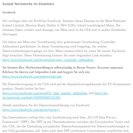
Soziale Netzwerke im Einzelnen
Facebook
Wir verfügen über ein Profil bei Facebook. Anbieter dieses Dienstes ist die Meta Platforms
Ireland Limited, Merrion Road, Dublin 4, D04 X2K5, Irland (nachfolgend Meta). Die
erfassten Daten werden nach Aussage von Meta auch in die USA und in andere Drittländer
übertragen.
Wir haben mit Meta eine Vereinbarung über gemeinsame Verarbeitung (Controller
Addendum) geschlossen. In dieser Vereinbarung wird festgelegt, für welche
Datenverarbeitungsvorgänge wir bzw. Meta verantwortlich ist, wenn Sie unsere Facebook-
Page besuchen. Diese Vereinbarung können Sie unter folgendem Link einsehen:
https://www.facebook.com/legal/terms/page_controller_addendum
.
Sie können Ihre Werbeeinstellungen selbstständig in Ihrem Nutzer-Account anpassen.
Klicken Sie hierzu auf folgenden Link und loggen Sie sich ein:
https://www.facebook.com/settings?tab=ads
.
Die Datenübertragung in die USA wird auf die Standardvertragsklauseln der EU-Kommission
gestützt. Details finden Sie hier:
https://www.facebook.com/legal/EU_data_transfer_addendum
und
https://de-
de.facebook.com/help/566994660333381
.
Details entnehmen Sie der Datenschutzerklärung von Facebook:
https://www.facebook.com/about/privacy/
.
Das Unternehmen verfügt über eine Zertifizierung nach dem „EU-US Data Privacy
Framework“ (DPF). Der DPF ist ein Übereinkommen zwischen der Europäischen Union und
den USA, der die Einhaltung europäischer Datenschutzstandards bei Datenverarbeitungen in
den USA gewährleisten soll. Jedes nach dem DPF zertifizierte Unternehmen verpflichtet sich,